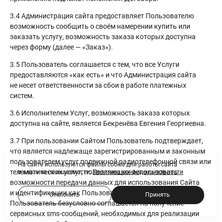
3.4 Администрация сайта предоставляет Пользователю
возможность сообщить о своём намерении купить или
заказать услугу, возможность заказа которых доступна
через форму (далее — «Заказ»).
3.5 Пользователь соглашается с тем, что все Услуги
предоставляются «как есть» и что Администрация сайта
не несет ответственности за сбои в работе платежных
систем.
3.6 Исполнителем Услуг, возможность заказа которых
доступна на сайте, является Бекренёва Евгения Георгиевна.
3.7 При пользовании Сайтом Пользователь подтверждает,
что является надлежаще зарегистрированным и законным
пользователем услуг подвижной радиотелефонной связи или
На сайте используются файлы cookie для работы сайта
телематических услуг, позволяющих использовать
и анализа посещаемости.
Политика конфиденциальности
возможности передачи данных для использования Сайта
и идентификации как Пользователя Сайта. Также
Отклонить
Принять
Пользователь безусловно соглашается на получение
сервисных sms-сообщений, необходимых для реализации